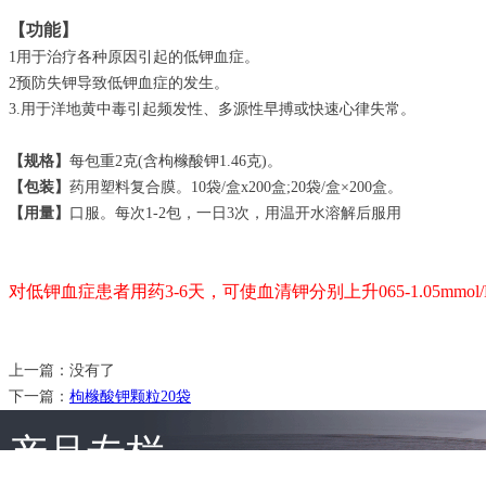
【功能】
1用于治疗各种原因引起的低钾血症。
2预防失钾导致低钾血症的发生。
3.用于洋地黄中毒引起频发性、多源性早搏或快速心律失常。
【规格】
每包重2克(含枸橼酸钾1.46克)。
【包装】
药用塑料复合膜。10袋/盒x200盒;20袋/盒×200盒。
【用量】
口服。每次1-2包，一日3次，用温开水溶解后服用
对低钾血症患者用药3-6天，可使血清钾分别上升065-1.05mmo
上一篇：没有了
下一篇：
枸橼酸钾颗粒20袋
产品专栏