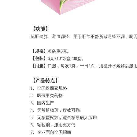
【功能】
疏肝健脾、养血调经。用于肝气不舒所致月经不调，胸
【规格】
每袋重6克。
【包装】
6克×10袋/盒200盒。
【用量】
口服，每次1袋，一日2次，用温开水溶解后服
【产品特点】
1、全国仅四家规格
2、医保甲类药物
3、国内生产
4、天然植物药，疗效可靠
5、无糖型配方，适合糖尿病人服用
6、颗粒剂，服用更方便
7、企业面向全国招商