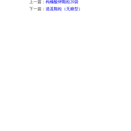
上一篇：
枸橼酸钾颗粒20袋
下一篇：
逍遥颗粒（无糖型）