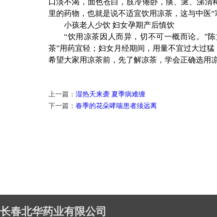
口淡不渴，面色苍白，肢冷倦卧，痰、涎、涕清
里的药物，也就是说不适宜饮用凉茶，这与中医“
小孩老人少饮 妇女孕期产后慎饮
“饮用凉茶因人而异，切不可一概而论。”
茶”用药宜轻；妇女月经期间，用量不宜过大过
希望大家用凉茶前，先了解凉茶，学会正确选用
上一篇：
湿热天来袭 夏季病难缠
下一篇：
春季的花朵哮喘患者须远离
长春北华药业有限公司