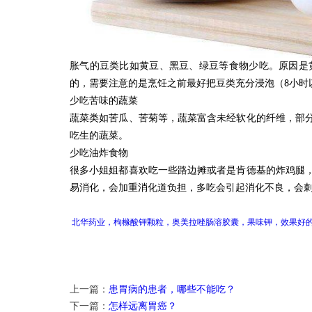
胀气的豆类比如黄豆、黑豆、绿豆等食物少吃。原因是
的，需要注意的是烹饪之前最好把豆类充分浸泡（
小时
8
少吃苦味的蔬菜
蔬菜类如苦瓜、苦菊等，蔬菜富含未经软化的纤维，部
吃生的蔬菜。
少吃油炸食物
很多小姐姐都喜欢吃一些路边摊或者是肯德基的炸鸡腿
易消化，会加重消化道负担，多吃会引起消化不良，会
北华药业，枸橼酸钾颗粒，奥美拉唑肠溶胶囊，果味钾，效果好
上一篇：
患胃病的患者，哪些不能吃？
下一篇：
怎样远离胃癌？