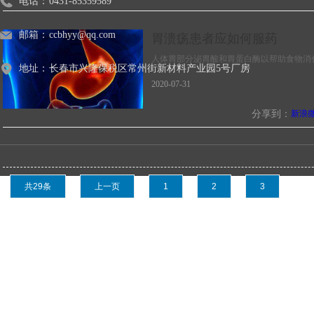
电话：
0431-85359589
邮箱：
ccbhyy@qq.com
胃溃疡患者应如何服药
人体胃部分泌胃酸和胃蛋白酶以帮助食物消
地址：
长春市兴隆保税区常州街新材料产业园5号厂房
2020-07-31
分享到：
新浪
共29条
上一页
1
2
3